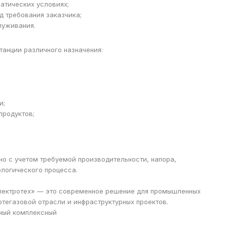
атических условиях;
д требования заказчика;
луживания.
танции различного назначения:
и;
продуктов;
но с учетом требуемой производительности, напора,
ологического процесса.
лектротех» — это современное решение для промышленных
фтегазовой отрасли и инфраструктурных проектов.
ный комплексный