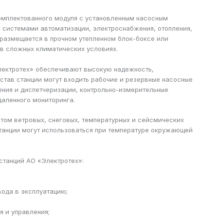
омплектованного модуля с установленным насосным
 системами автоматизации, электроснабжения, отопления,
 размещается в прочном утепленном блок-боксе или
 в сложных климатических условиях.
лектротех» обеспечивают высокую надежность,
остав станции могут входить рабочие и резервные насосные
ения и диспетчеризации, контрольно-измерительные
даленного мониторинга.
етом ветровых, снеговых, температурных и сейсмических
станции могут использоваться при температуре окружающей
станций АО «Электротех»:
ода в эксплуатацию;
я и управления;