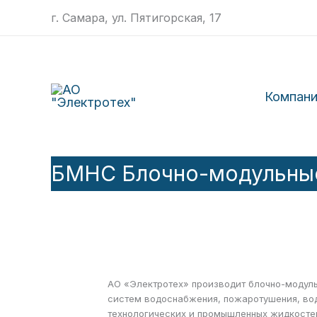
Перейти
г. Самара, ул. Пятигорская, 17
к
содержимому
Компан
БМНС Блочно-модульные
АО «Электротех» производит блочно-модуль
систем водоснабжения, пожаротушения, вод
технологических и промышленных жидкосте